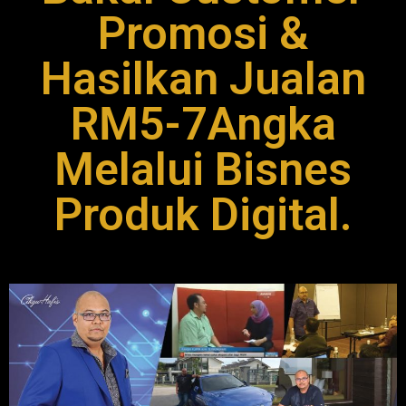
Promosi &
Hasilkan Jualan
RM5-7Angka
Melalui Bisnes
Produk Digital.