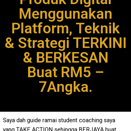
Menggunakan
Platform, Teknik
& Strategi TERKINI
& BERKESAN
Buat RM5 –
7Angka.
Saya dah guide ramai student coaching saya
yang TAKE ACTION sehingga BERJAYA buat