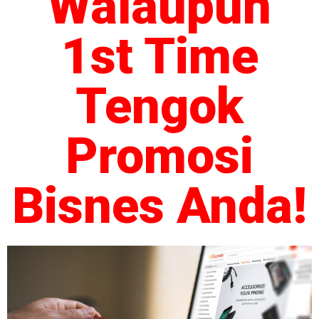
Walaupun
1st Time
Tengok
Promosi
Bisnes Anda!