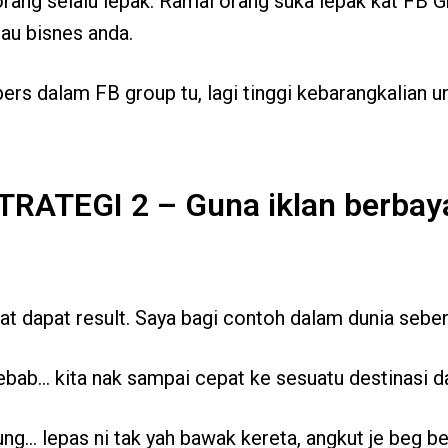
orang selalu lepak. Ramai orang suka lepak kat FB G
au bisnes anda.
rs dalam FB group tu, lagi tinggi kebarangkalian u
TRATEGI 2 – Guna iklan berbay
t dapat result. Saya bagi contoh dalam dunia seben
ebab… kita nak sampai cepat ke sesuatu destinasi da
ung… lepas ni tak yah bawak kereta, angkut je beg be