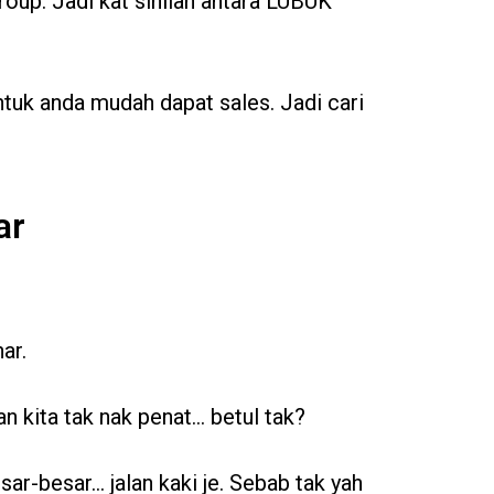
roup. Jadi kat sinilah antara LUBUK
ntuk anda mudah dapat sales. Jadi cari
ar
ar.
n kita tak nak penat… betul tak?
sar-besar… jalan kaki je. Sebab tak yah