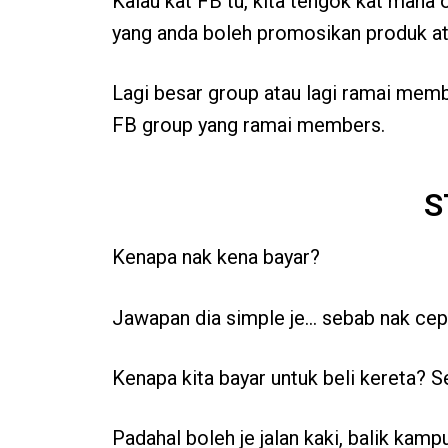
Kalau kat FB tu, kita tengok kat mana 
yang anda boleh promosikan produk at
Lagi besar group atau lagi ramai membe
FB group yang ramai members.
S
Kenapa nak kena bayar?
Jawapan dia simple je… sebab nak cepa
Kenapa kita bayar untuk beli kereta? S
Padahal boleh je jalan kaki, balik kamp